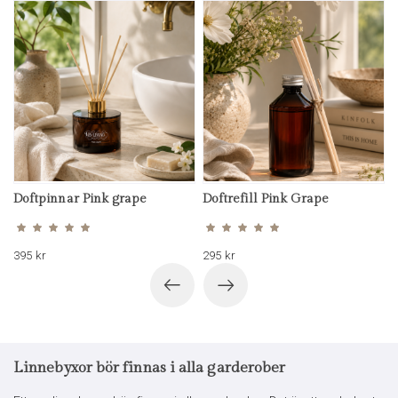
Doftpinnar Pink grape
Doftrefill Pink Grape
Betygsatt
Betygsatt
5.00
5.00
av 5
av 5
395
kr
295
kr
Linnebyxor bör finnas i alla garderober