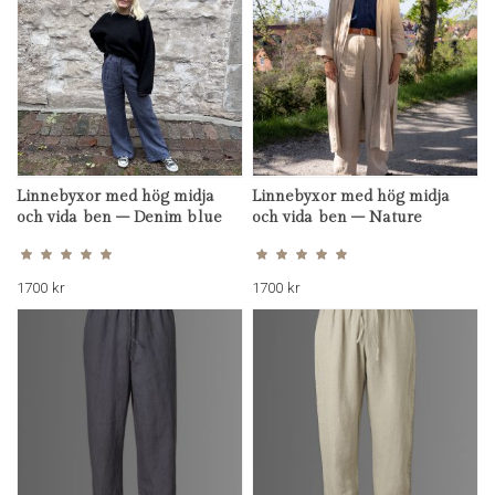
Linnebyxor med hög midja
Linnebyxor med hög midja
och vida ben – Denim blue
och vida ben – Nature
Betygsatt
Betygsatt
5.00
5.00
av 5
av 5
1700
kr
1700
kr