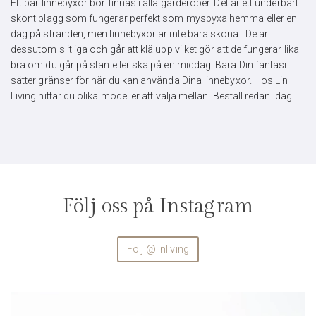
Ett par linnebyxor bör finnas i alla garderober. Det är ett underbart
skönt plagg som fungerar perfekt som mysbyxa hemma eller en
dag på stranden, men linnebyxor är inte bara sköna.. De är
dessutom slitliga och går att klä upp vilket gör att de fungerar lika
bra om du går på stan eller ska på en middag. Bara Din fantasi
sätter gränser för när du kan använda Dina linnebyxor. Hos Lin
Living hittar du olika modeller att välja mellan. Beställ redan idag!
Följ oss på Instagram
Följ @linliving
linliving