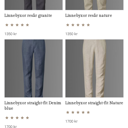
Linnebyxor resår granite
Linnebyxor resår nature
Betygsatt
Betygsatt
4.85
4.73
av 5
av 5
1350
kr
1350
kr
Linnebyxor straight-fit Denim
Linnebyxor straight-fit Nature
Betygsatt
5.00
blue
av 5
Betygsatt
4.75
av 5
1700
kr
1700
kr