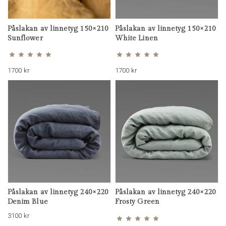
Påslakan av linnetyg 150×210
Påslakan av linnetyg 150×210
Sunflower
White Linen
Betygsatt
Betygsatt
5.00
5.00
av 5
av 5
1700
kr
1700
kr
Påslakan av linnetyg 240×220
Påslakan av linnetyg 240×220
Denim Blue
Frosty Green
Betygsatt
5.00
av 5
3100
kr