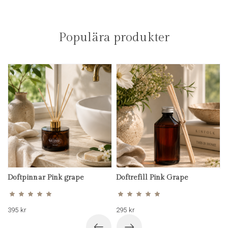
Populära produkter
Doftpinnar Pink grape
Doftrefill Pink Grape
Betygsatt
Betygsatt
5.00
5.00
av 5
av 5
395
kr
295
kr