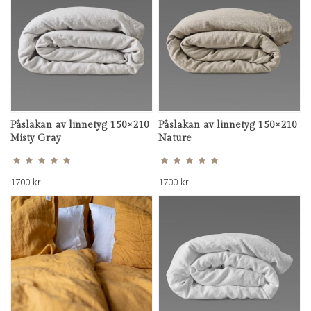
Påslakan av linnetyg 150×210
Påslakan av linnetyg 150×210
Misty Gray
Nature
Betygsatt
Betygsatt
5.00
5.00
av 5
av 5
1700
kr
1700
kr