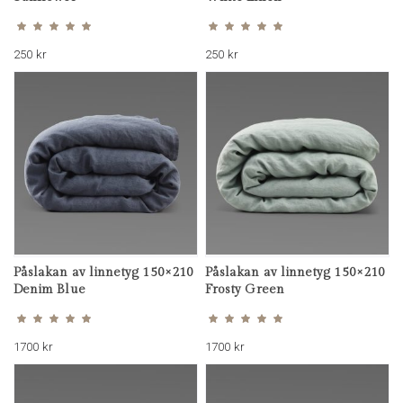
Betygsatt
Betygsatt
5.00
5.00
av 5
av 5
250
kr
250
kr
Påslakan av linnetyg 150×210
Påslakan av linnetyg 150×210
Denim Blue
Frosty Green
Betygsatt
Betygsatt
5.00
4.83
av 5
av 5
1700
kr
1700
kr