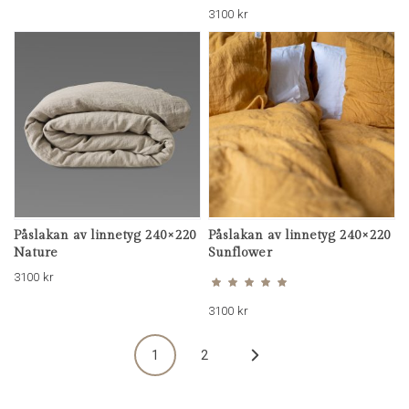
3100
kr
Påslakan av linnetyg 240×220
Påslakan av linnetyg 240×220
Nature
Sunflower
Betygsatt
5.00
av 5
3100
kr
3100
kr
1
2