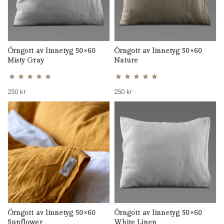
Örngott av linnetyg 50×60
Örngott av linnetyg 50×60
Misty Gray
Nature
Betygsatt
Betygsatt
5.00
5.00
av 5
av 5
250
kr
250
kr
Örngott av linnetyg 50×60
Örngott av linnetyg 50×60
Sunflower
White Linen