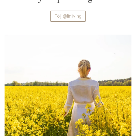
Följ @linliving
linliving
Aug 4