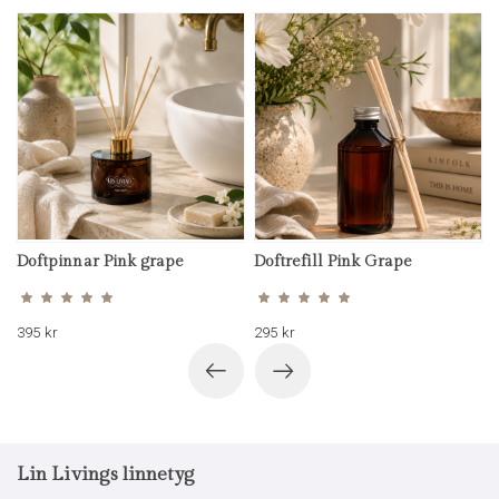
Doftpinnar Pink grape
Doftrefill Pink Grape
Betygsatt
Betygsatt
5.00
5.00
av 5
av 5
395
kr
295
kr
Lin Livings linnetyg