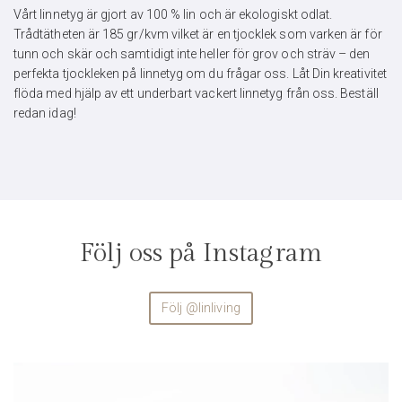
Vårt linnetyg är gjort av 100 % lin och är ekologiskt odlat.
Trådtätheten är 185 gr/kvm vilket är en tjocklek som varken är för
tunn och skär och samtidigt inte heller för grov och sträv – den
perfekta tjockleken på linnetyg om du frågar oss. Låt Din kreativitet
flöda med hjälp av ett underbart vackert linnetyg från oss. Beställ
redan idag!
Följ oss på Instagram
Följ @linliving
linliving