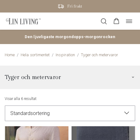
Fri frakt
Öppn
Hoppa
navig
till
innehåll
Den ljuvligaste morgondopps-morgonrocken
Home
/
Hela sortimentet
/
Inspiration
/
Tyger och metervaror
Tyger och metervaror
Togg
arch
men
Här kan du beställa tyger av 100 % lin på metervara. Välj bland våra
Visar alla 6 resultat
vackra färger här nedan.