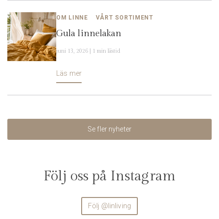
OM LINNE
VÅRT SORTIMENT
Gula linnelakan
juni 13, 2026 | 1 min lästid
Läs mer
Se fler nyheter
Följ oss på Instagram
Följ @linliving