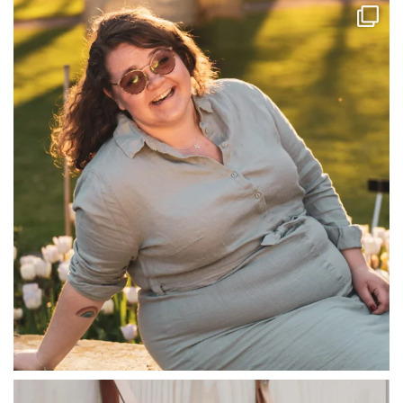
linliving
Jul 13
linliving