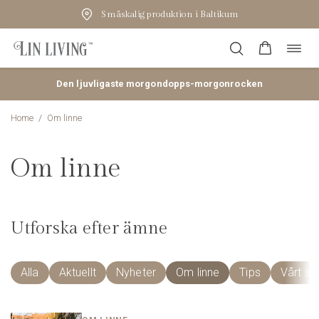
Småskalig produktion i Baltikum
Öppn
Hoppa
navig
till
innehåll
Den ljuvligaste morgondopps-morgonrocken
Home
/
Om linne
Om linne
Utforska efter ämne
Alla
Aktuellt
Nyheter
Om linne
Tips
Vårt so