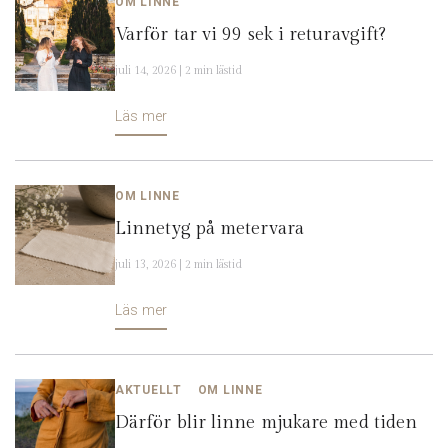
OM LINNE
Varför tar vi 99 sek i returavgift?
juli 14, 2026 | 2 min lästid
Läs mer
OM LINNE
Linnetyg på metervara
juli 13, 2026 | 2 min lästid
Läs mer
AKTUELLT
OM LINNE
Därför blir linne mjukare med tiden