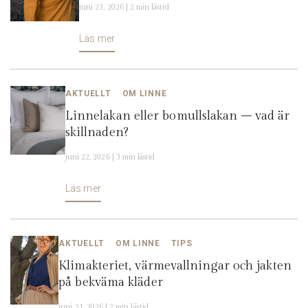
juni 23, 2026 | 2 min lästid
Läs mer
AKTUELLT
OM LINNE
Linnelakan eller bomullslakan – vad är
skillnaden?
juni 22, 2026 | 3 min lästid
Läs mer
AKTUELLT
OM LINNE
TIPS
Klimakteriet, värmevallningar och jakten
på bekväma kläder
juni 21, 2026 | 2 min lästid