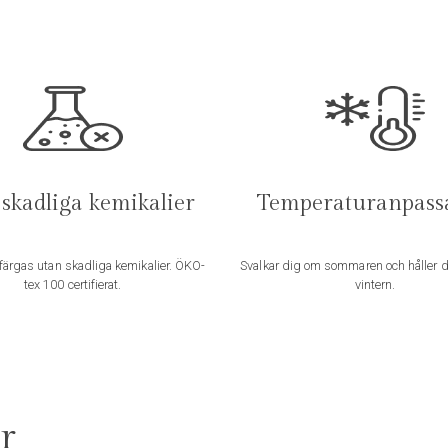
här
ad ägare)
–
oktober 9, 2025
var en sommarpresent, har sedan tidigare flera i
linnevatten
k produkt med mycket hög materialkvalitet. Ett
 skadliga kemikalier
Temperaturanpass
.
färgas utan skadliga kemikalier. ÖKO-
Svalkar dig om sommaren och håller 
tex 100 certifierat.
vintern.
info@linliving.se
bligatoriska fält är märkta
*
r