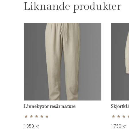
Liknande produkter
Färg
:
Benvit
Storlek
:
S | M | L | XL | XXL
Material
:
100% tvättat linnetyg
Linnebyxor resår nature
Skjortkl
Betygsatt
4.73
av 5
1350
kr
1750
kr