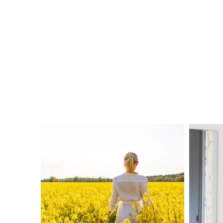
linliving
Aug 4