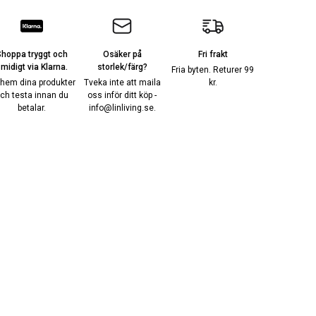
Shoppa tryggt och
Osäker på
Fri frakt
midigt via Klarna.
storlek/färg?
Fria byten. Returer 99
 hem dina produkter
Tveka inte att maila
kr.
ch testa innan du
oss inför ditt köp -
betalar.
info@linliving.se
.