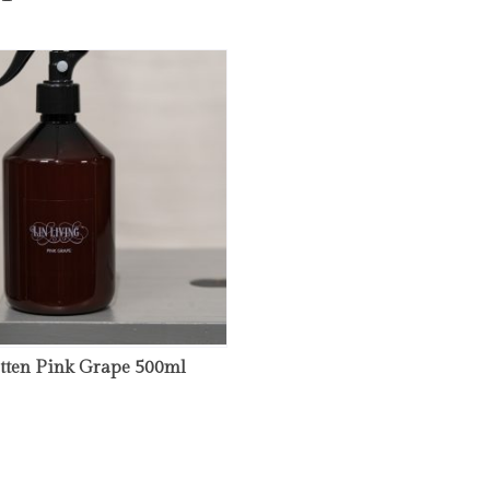
tten Pink Grape 500ml
bplats i denna webbläsare till nästa gång jag skriver