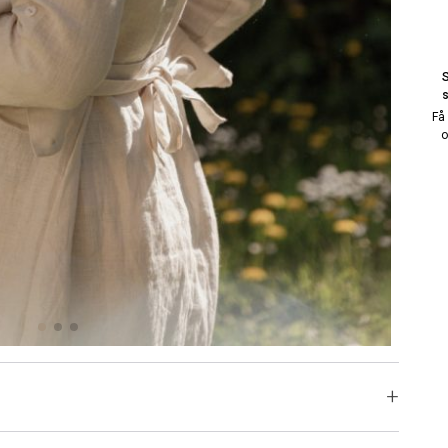
s
Få
o