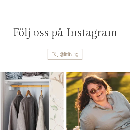
Följ oss på Instagram
Följ @linliving
linliving
linliving
Jul 23
Jul 13