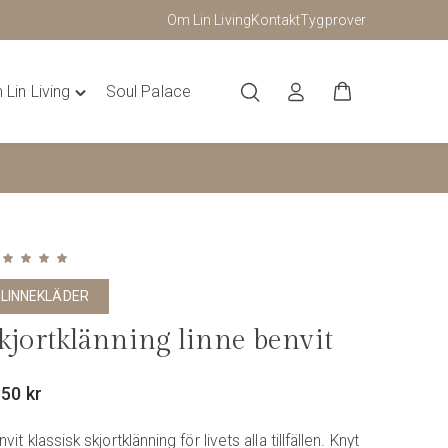
Om Lin Living
Kontakt
Tygprover
Lin Living
Soul Palace
Toggle
"Om
Lin
Living"
menu
Betygsatt
5.00
av 5
LINNEKLÄDER
kjortklänning linne benvit
850
kr
vit klassisk skjortklänning för livets alla tillfällen. Knyt