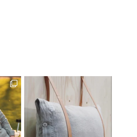
linliving
Jul 8