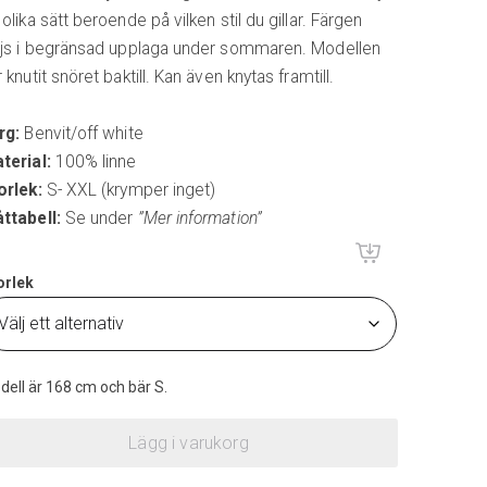
 olika sätt beroende på vilken stil du gillar. Färgen
ljs i begränsad upplaga under sommaren. Modellen
 knutit snöret baktill. Kan även knytas framtill.
rg:
Benvit/off white
terial:
100% linne
orlek:
S- XXL (krymper inget)
ttabell:
Se under
”Mer information”
orlek
dell är 168 cm och bär S.
Lägg i varukorg