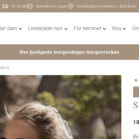
Fri frakt
info@linliving.se
Småskalig produktion i Baltikum
äder dam
Linnekläder herr
För hemmet
Rea
Om 
Toggle
Toggle
Toggle
Toggle
"Linnekläder
"Linnekläder
"För
"Rea"
dam"
herr"
hemmet"
menu
Den ljuvligaste morgondopps-morgonrocken
menu
menu
menu
benvit
S
1
Ben