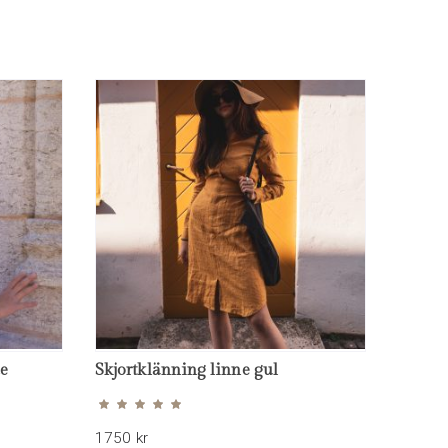
e
Skjortklänning linne gul
Betygsatt
4.93
av 5
1750
kr