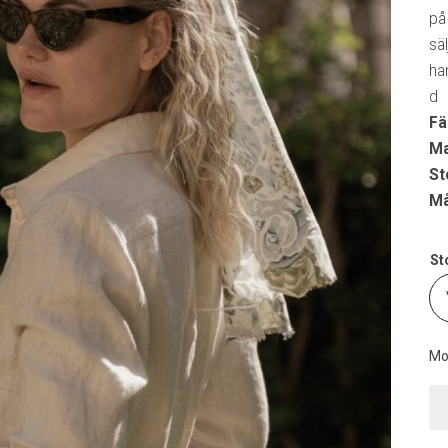
på
sä
har
d
Fä
Ma
St
Må
St
Mo