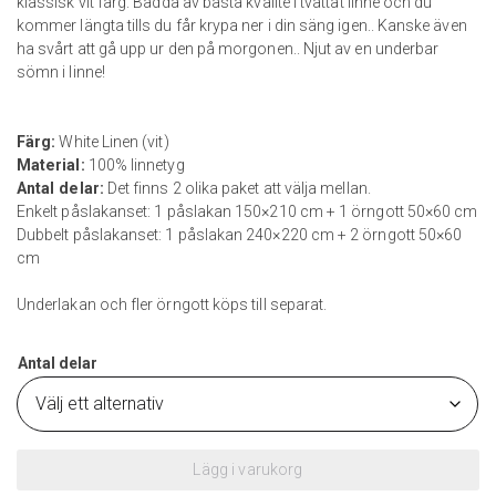
klassisk vit färg. Bädda av bästa kvalité i tvättat linne och du
3600 kr
kommer längta tills du får krypa ner i din säng igen.. Kanske även
ha svårt att gå upp ur den på morgonen.. Njut av en underbar
sömn i linne!
Färg:
White Linen (vit)
Material:
100% linnetyg
Antal delar:
Det finns 2 olika paket att välja mellan.
Enkelt påslakanset: 1 påslakan 150×210 cm + 1 örngott 50×60 cm
Dubbelt påslakanset: 1 påslakan 240×220 cm + 2 örngott 50×60
cm
Underlakan och fler örngott köps till separat.
Antal delar
Lägg i varukorg