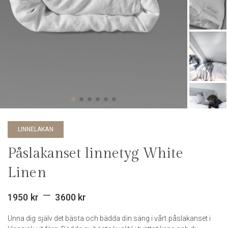
LINNELAKAN
Påslakanset linnetyg White
Linen
Prisintervall:
–
1950
kr
3600
kr
1950 kr
Unna dig själv det bästa och bädda din säng i vårt påslakanset i
till