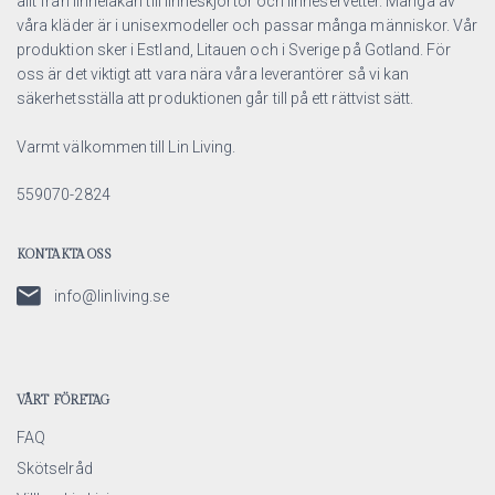
allt från linnelakan till linneskjortor och linneservetter. Många av
våra kläder är i unisexmodeller och passar många människor. Vår
produktion sker i Estland, Litauen och i Sverige på Gotland. För
oss är det viktigt att vara nära våra leverantörer så vi kan
säkerhetsställa att produktionen går till på ett rättvist sätt.
Varmt välkommen till Lin Living.
559070-2824
KONTAKTA OSS
info@linliving.se
VÅRT FÖRETAG
FAQ
Skötselråd