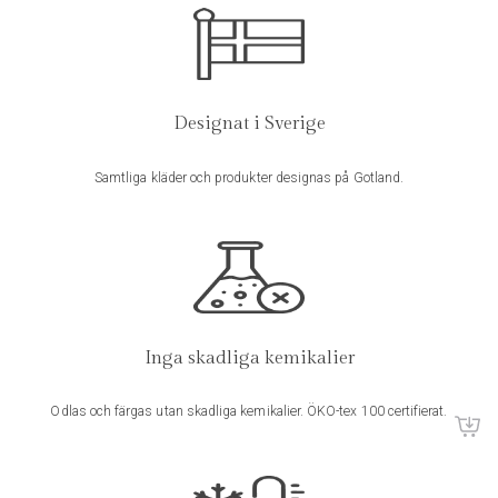
Antal delar
:
påslakanset (1 påslakan 240x220 +
2 örngott 50x60)
Det finns inga produktrecensioner än.
Bli först med att recensera “Påslakanset linnetyg White Linen”
Färg
:
White Linen
Designat i Sverige
Din e-postadress kommer inte publiceras.
Obligatoriska fält är
märkta
*
100% ekologiskt odlat och tvättat
Samtliga kläder och produkter designas på Gotland.
Material
:
linnetyg
Ditt betyg
*
Din recension
*
Inga skadliga kemikalier
Odlas och färgas utan skadliga kemikalier. ÖKO-tex 100 certifierat.
Namn
*
Skötselråd