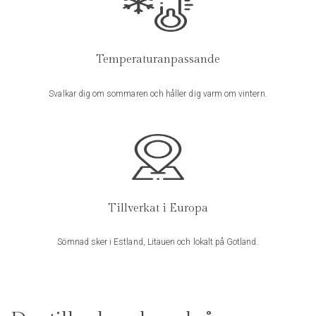
E-post
*
Temperaturanpassande
Svalkar dig om sommaren och håller dig varm om vintern.
Spara mitt namn, min e-postadress och webbplats i denna
webbläsare till nästa gång jag skriver en kommentar.
Tillverkat i Europa
Sömnad sker i Estland, Litauen och lokalt på Gotland.