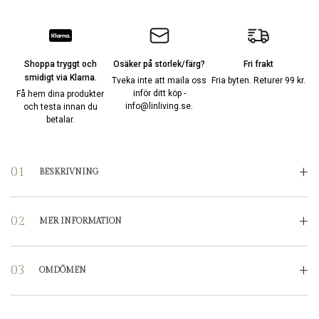
Shoppa tryggt och
Osäker på storlek/färg?
Fri frakt
smidigt via Klarna.
Tveka inte att maila oss
Fria byten. Returer 99 kr.
inför ditt köp -
Få hem dina produkter
info@linliving.se
.
och testa innan du
betalar.
BESKRIVNING
MER INFORMATION
Dimensions
:
Inte tillgänglig
OMDÖMEN
Enkelt påslakanset (1 påslakan
RECENSIONER
150x210 + örngott 50x60) | Dubbelt