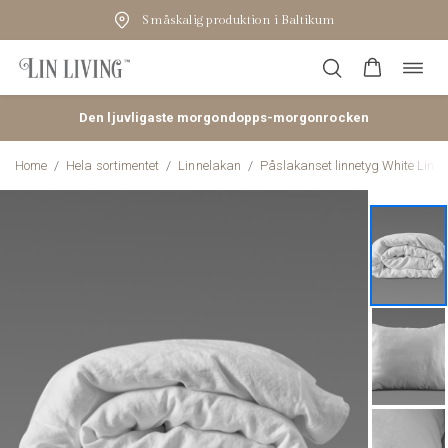
Småskalig produktion i Baltikum
Öppn
Hoppa
navig
till
innehåll
Den ljuvligaste morgondopps-morgonrocken
Home
/
Hela sortimentet
/
Linnelakan
/
Påslakanset linnetyg White Linen