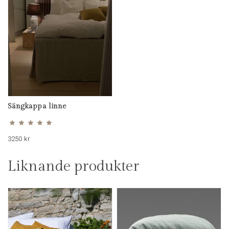
Sängkappa linne
Betygsatt
5.00
av 5
3250
kr
Liknande produkter