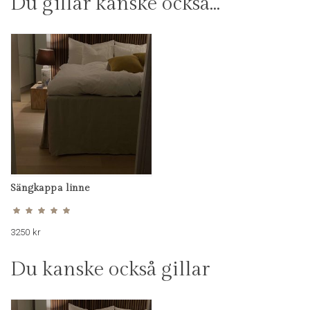
Du gillar kanske också…
Sängkappa linne
Betygsatt
5.00
av 5
3250
kr
Du kanske också gillar