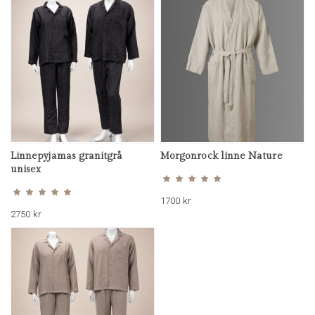
Linnepyjamas granitgrå
Morgonrock linne Nature
Betygsatt
5.00
unisex
av 5
Betygsatt
5.00
av 5
1700
kr
2750
kr