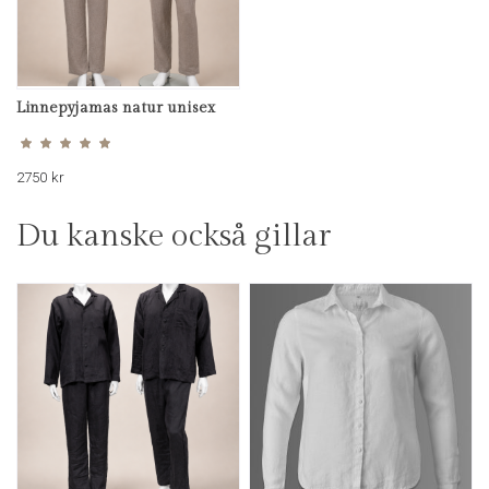
Linnepyjamas natur unisex
Betygsatt
5.00
av 5
2750
kr
Du kanske också gillar