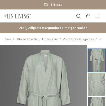
Fri frakt
Öppn
Hoppa
navig
till
innehåll
Den ljuvligaste morgondopps-morgonrocken
Home
/
Hela sortimentet
/
Linnekläder
/
Morgonrock & pyjamas
/
Morgo