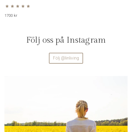
Betygsatt
4.89
av 5
1700
kr
Följ oss på Instagram
Följ @linliving
linliving
Aug 4