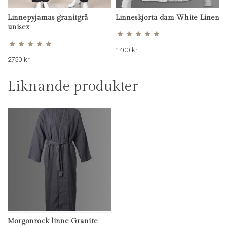
Linnepyjamas granitgrå
Linneskjorta dam White Linen
Betygsatt
4.81
unisex
av 5
Betygsatt
5.00
av 5
1400
kr
2750
kr
Liknande produkter
Morgonrock linne Granite