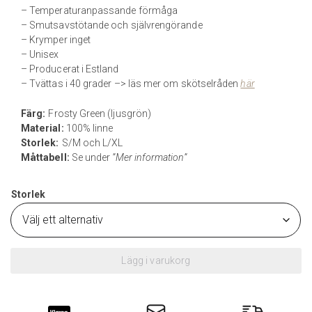
– Temperaturanpassande förmåga
– Smutsavstötande och självrengörande
– Krymper inget
– Unisex
– Producerat i Estland
– Tvättas i 40 grader –> läs mer om skötselråden
här
Färg:
Frosty Green (ljusgrön)
Material:
100% linne
Storlek:
S/M och L/XL
Måttabell:
Se under
”Mer information”
Storlek
Lägg i varukorg