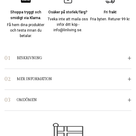
Shoppa tryggt och
Osäker på storlek/färg?
Fri frakt
smidigt via Klarna.
Tveka inte att maila oss
Fria byten. Returer 99 kr.
inför ditt köp -
Få hem dina produkter
info@linliving.se
.
och testa innan du
betalar.
BESKRIVNING
MER INFORMATION
OMDÖMEN
RECENSIONER
Det finns inga produktrecensioner än.