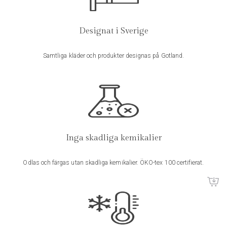
Bli först med att recensera “Morgonrock linne Frosty Green”
Designat i Sverige
Din e-postadress kommer inte publiceras.
Obligatoriska fält är
Storlek S/M:
märkta
*
Samtliga kläder och produkter designas på Gotland.
Ditt betyg
*
Storlek L/XL:
Din recension
*
här
Inga skadliga kemikalier
Material
:
100% tvättat mjukt linnetyg
Odlas och färgas utan skadliga kemikalier. ÖKO-tex 100 certifierat.
Namn
*
Färg
:
Frosty Green (ljusgrön)
info@linliving.se
Storlek
:
S / M | L / XL