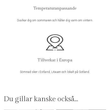
E-post
*
Temperaturanpassande
Svalkar dig om sommaren och håller dig varm om vintern.
Spara mitt namn, min e-postadress och webbplats i denna
webbläsare till nästa gång jag skriver en kommentar.
Tillverkat i Europa
Sömnad sker i Estland, Litauen och lokalt på Gotland.
Du gillar kanske också…