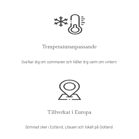
Storlek L:
Skriv en recension
Din e-postadress kommer inte publiceras.
Obligatoriska fält är
märkta
*
Storlek XL:
Temperaturanpassande
Ditt betyg
*
linnevatten
Svalkar dig om sommaren och håller dig varm om vintern.
Din recension
*
Skötselråd
Storlek XXL:
Tillverkat i Europa
Namn
*
info@linliving.se
Sömnad sker i Estland, Litauen och lokalt på Gotland.
Storlek
:
S | M | L | XL | XXL