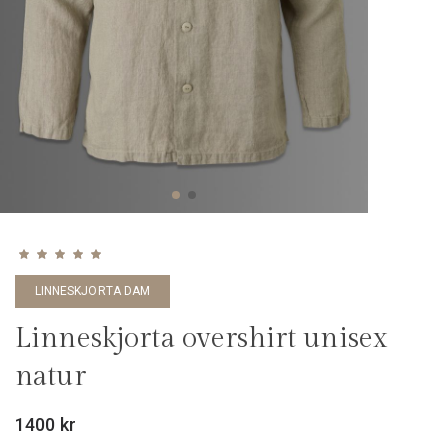
Betygsatt
5.00
av 5
LINNESKJORTA DAM
Linneskjorta overshirt unisex
natur
1400
kr