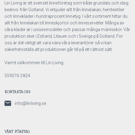
Lin Living är ett svenskt linneföretag som både grundats och idag
bedrivs från Gotland. Vi erbjuder allt från linnelakan, hemtextilier
och linnekläder i hundraprocent linnetyg. I vårt sortiment hittar du
allt från linnelakan till linneskjortor och linneservetter. Många av
våra kläder är i unisexmodeller och passar många människor. Vår
produktion sker i Estland, Litauen och i Sverige på Gotland. För
oss är det viktigt att vara nära våra leverantörer så vi kan
säkerhetsställa att produktionen går till på ett rättvist sätt.
Varmt välkommen till Lin Living.
559070-2824
KONTAKTA OSS
info@linliving.se
VÅRT FÖRETAG