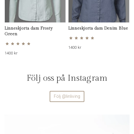
Linneskjorta dam Frosty
Linneskjorta dam Denim Blue
Betygsatt
4.92
Green
av 5
Betygsatt
4.64
av 5
1400
kr
1400
kr
Följ oss på Instagram
Följ @linliving
linliving
Aug 4