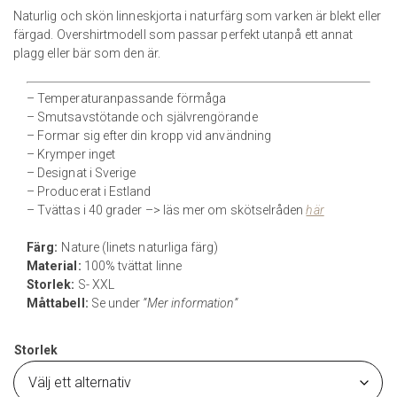
Naturlig och skön linneskjorta i naturfärg som varken är blekt eller
färgad. Overshirtmodell som passar perfekt utanpå ett annat
plagg eller bär som den är.
– Temperaturanpassande förmåga
– Smutsavstötande och självrengörande
– Formar sig efter din kropp vid användning
– Krymper inget
– Designat i Sverige
– Producerat i Estland
– Tvättas i 40 grader –> läs mer om skötselråden
här
Färg:
Nature (linets naturliga färg)
Material:
100% tvättat linne
Storlek:
S- XXL
Måttabell:
Se under
”Mer information”
Storlek