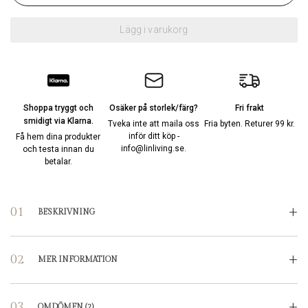
Lägg i varukorg
Shoppa tryggt och
Osäker på storlek/färg?
Fri frakt
smidigt via Klarna.
Tveka inte att maila oss
Fria byten. Returer 99 kr.
inför ditt köp -
Få hem dina produkter
info@linliving.se
.
och testa innan du
betalar.
BESKRIVNING
MER INFORMATION
OMDÖMEN
(2)