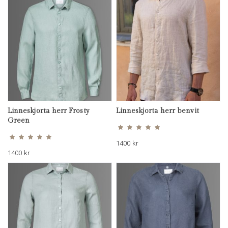
Linneskjorta herr Frosty
Linneskjorta herr benvit
Betygsatt
5.00
Green
av 5
Betygsatt
5.00
av 5
1400
kr
1400
kr