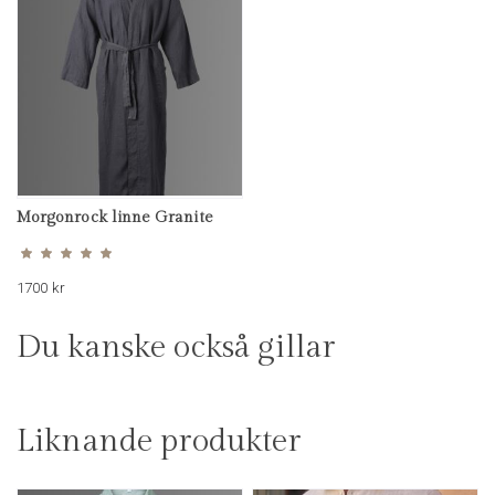
Morgonrock linne Granite
Betygsatt
4.89
av 5
1700
kr
Du kanske också gillar
Liknande produkter