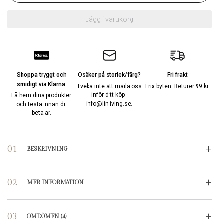
Lägg i varukorg
Shoppa tryggt och
Osäker på storlek/färg?
Fri frakt
smidigt via Klarna.
Tveka inte att maila oss
Fria byten. Returer 99 kr.
inför ditt köp -
Få hem dina produkter
info@linliving.se
.
och testa innan du
betalar.
BESKRIVNING
MER INFORMATION
OMDÖMEN
(4)