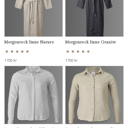
Morgonrock linne Nature
Morgonrock linne Granite
Betygsatt
Betygsatt
5.00
4.89
av 5
av 5
1700
kr
1700
kr