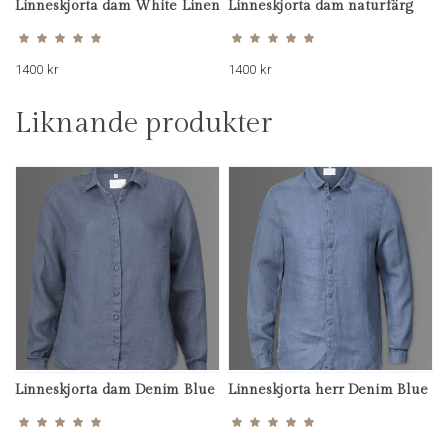
Linneskjorta dam White Linen
Linneskjorta dam naturfärg
Betygsatt
Betygsatt
4.81
4.60
av 5
av 5
1400
kr
1400
kr
Liknande produkter
Linneskjorta dam Denim Blue
Linneskjorta herr Denim Blue
Betygsatt
Betygsatt
4.92
4.83
av 5
av 5