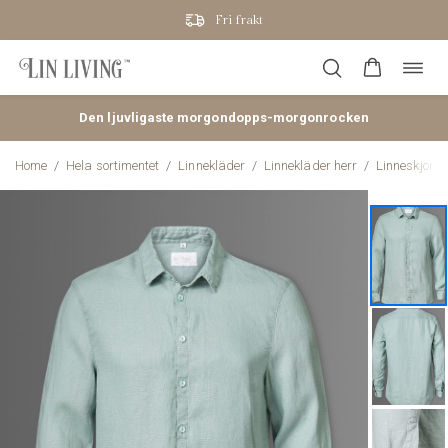
Fri frakt
Öppn
Hoppa
navig
till
innehåll
Den ljuvligaste morgondopps-morgonrocken
Home
/
Hela sortimentet
/
Linnekläder
/
Linnekläder herr
/
Linneskjorta