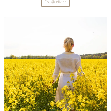
Följ @linliving
linliving
Aug 4