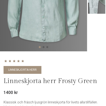
Betygsatt
5.00
av 5
LINNESKJORTA HERR
Linneskjorta herr Frosty Green
1400
kr
Klassisk och fräsch ljusgrön linneskjorta för livets alla tillfällen.