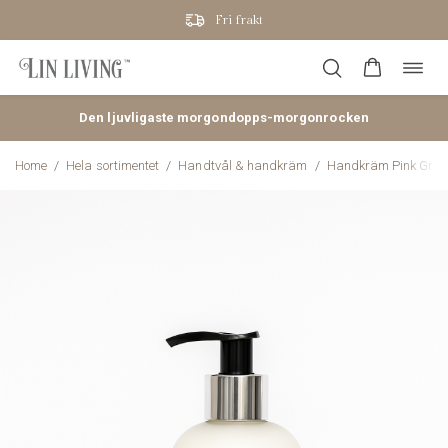
Fri frakt
Öppn
Hoppa
navig
till
innehåll
Den ljuvligaste morgondopps-morgonrocken
Home
/
Hela sortimentet
/
Handtvål & handkräm
/
Handkräm Pink Grap