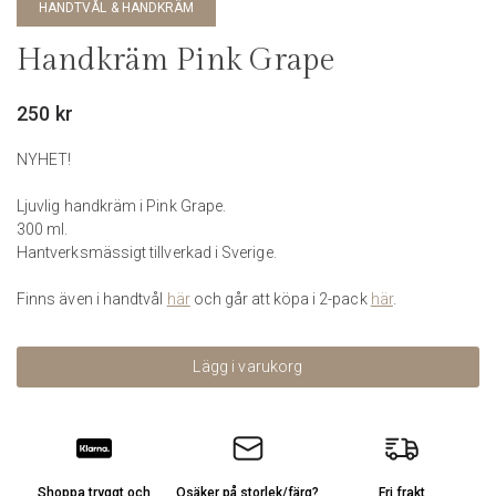
HANDTVÅL & HANDKRÄM
Handkräm Pink Grape
250
kr
NYHET!
Ljuvlig handkräm i Pink Grape.
300 ml.
Hantverksmässigt tillverkad i Sverige.
Finns även i handtvål
här
och går att köpa i 2-pack
här
.
Lägg i varukorg
Shoppa tryggt och
Osäker på storlek/färg?
Fri frakt