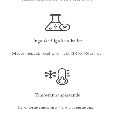
Ditt betyg
*
Din recension
*
Inga skadliga kemikalier
Odlas och färgas utan skadliga kemikalier. ÖKO-tex 100 certifierat.
Namn
*
E-post
*
Temperaturanpassande
Svalkar dig om sommaren och håller dig varm om vintern.
Spara mitt namn, min e-postadress och webbplats i denna