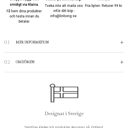
smidigt via Klarna.
Tveka inte att maila oss
Fria byten. Returer 99 kr.
inför ditt köp -
Få hem dina produkter
info@linliving.se
.
och testa innan du
betalar.
MER INFORMATION
Volym
:
300 ml
OMDÖMEN
Doft
:
Pink Grape
RECENSIONER
Tillverkningsland
:
Sverige
Det finns inga produktrecensioner än.
Bli först med att recensera “Handkräm Pink Grape”
Designat i Sverige
Din e-postadress kommer inte publiceras.
Obligatoriska fält är
märkta
*
Samtliga kläder och produkter designas på Gotland.