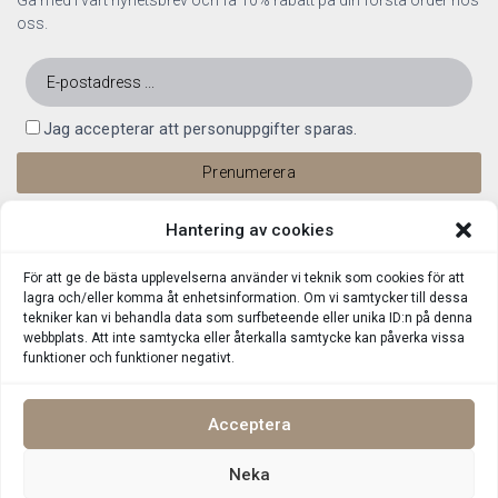
Gå med i vårt nyhetsbrev och få 10% rabatt på din första order hos
oss.
Jag accepterar att personuppgifter sparas.
Hantering av cookies
För att ge de bästa upplevelserna använder vi teknik som cookies för att
lagra och/eller komma åt enhetsinformation. Om vi samtycker till dessa
tekniker kan vi behandla data som surfbeteende eller unika ID:n på denna
webbplats. Att inte samtycka eller återkalla samtycke kan påverka vissa
funktioner och funktioner negativt.
Acceptera
Neka
Integritetspolicy