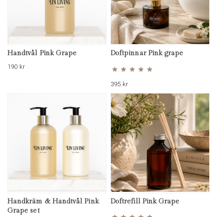
Handtvål Pink Grape
Doftpinnar Pink grape
Betygsatt
5.00
av 5
190
kr
395
kr
Handkräm & Handtvål Pink
Doftrefill Pink Grape
Betygsatt
5.00
Grape set
av 5