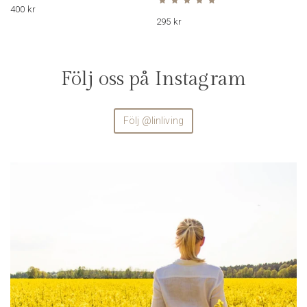
400
kr
295
kr
Följ oss på Instagram
Följ @linliving
linliving
Aug 4