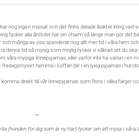
har nog ingen missat och det finns delade åsikter kring vad vi
iving tycker alla årstider har sin charm så länge man gör det bä
 och många av oss spenderar nog allt mer tid i våra hem och
ra denna tid så mysig som möjlig tycker vi såklart att du ska 
m våra mysiga linnepyjamas, eller varför inte ha varsin i en
e fredagsmyset hemma i soffan blir i en lyxig pyjamas i hundra
 komma direkt till vår linnepyjamas som finns i olika färger oc
ella (hunden för dig som är ny här) tycker om att mysa i våra