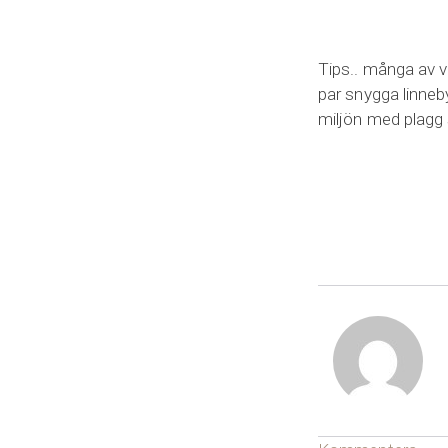
Tips.. många av v
par snygga linneb
miljön med plagg s