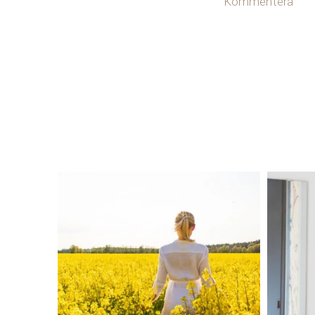
Kommentera
linliving
Aug 4