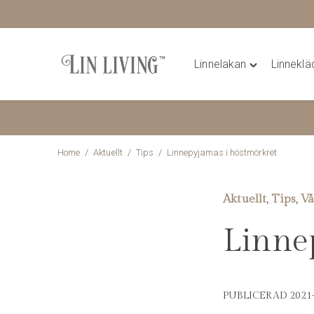
Linnelakan
Linnekl
Hoppa
Toggle
till
"Linnelakan"
innehåll
menu
Home
/
Aktuellt
/
Tips
/
Linnepyjamas i höstmörkret
Aktuellt
Tips
Vå
,
,
Linne
PUBLICERAD 2021-