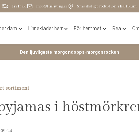
Fri frakt
info@linliving.se
Småskalig produktion i Baltikum
äder dam
Linnekläder herr
För hemmet
Rea
Om 
Toggle
Toggle
Toggle
Toggle
"Linnekläder
"Linnekläder
"För
"Rea"
dam"
herr"
hemmet"
menu
Den ljuvligaste morgondopps-morgonrocken
menu
menu
menu
rt sortiment
pyjamas i höstmörkre
09-24