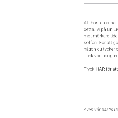
Att hösten är här 
detta. Vi på Lin L
mot mörkare tider
soffan. För att gö
någon du tycker o
Tänk vad härligar
Tryck
HÄR
för att
Även vår bästis B