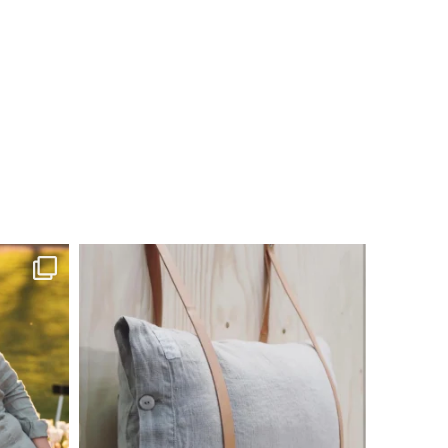
linliving
Jul 8