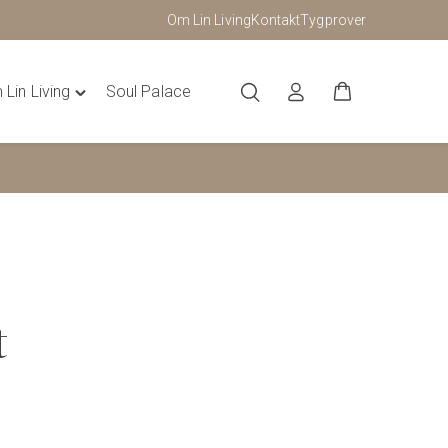
Om Lin Living
Kontakt
Tygprover
Lin Living
Soul Palace
Toggle
"Om
Lin
Living"
menu
t