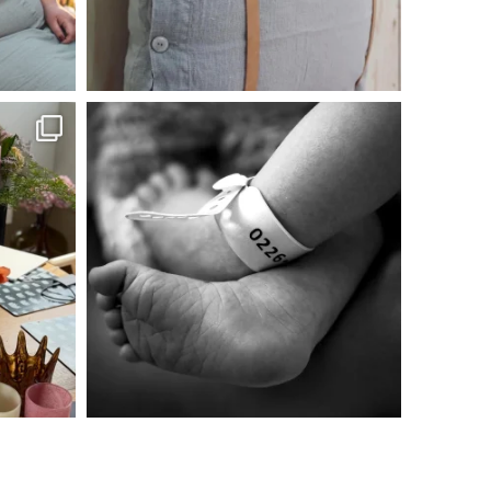
linliving
Jul 2