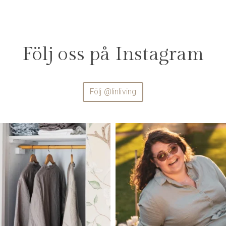
Följ oss på Instagram
Följ @linliving
linliving
linliving
Jul 23
Jul 13