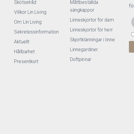
Skötselråd
Måttbeställda
fö
sängkappor
Villkor Lin Living
Linneskjortor för dam
Om Lin Living
Linneskjortor för herr
Sekretessinformation
Skjortklänningar i linne
Aktuellt
Linnegardiner
Hållbarhet
Doftpinnar
Presentkort