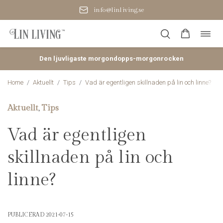
Småskalig produktion i Baltikum
Öppn
Hoppa
navig
till
innehåll
Den ljuvligaste morgondopps-morgonrocken
Home
/
Aktuellt
/
Tips
/
Vad är egentligen skillnaden på lin och linne?
Aktuellt
Tips
,
Vad är egentligen
skillnaden på lin och
linne?
PUBLICERAD 2021-07-15