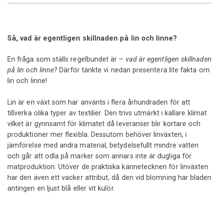
Så, vad är egentligen skillnaden på lin och linne?
En fråga som ställs regelbundet är –
vad är egentligen skillnaden
på lin och linne?
Därför tänkte vi nedan presentera lite fakta om
lin och linne!
Lin är en växt som har använts i flera århundraden för att
tillverka olika typer av textilier. Den trivs utmärkt i kallare klimat
vilket är gynnsamt för klimatet då leveranser blir kortare och
produktioner mer flexibla. Dessutom behöver linväxten, i
jämförelse med andra material, betydelsefullt mindre vatten
och går att odla på marker som annars inte är dugliga för
matproduktion. Utöver de praktiska kännetecknen för linväxten
har den även ett vacker attribut, då den vid blomning har bladen
antingen en ljust blå eller vit kulör.