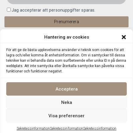
Jag accepterar att personuppgifter sparas.
Hantering av cookies
För att ge de bästa upplevelserna använder vi teknik som cookies för att
lagra och/eller komma åt enhetsinformation. Om vi samtycker till dessa
tekniker kan vi behandla data som surfbeteende eller unika ID:n på denna
webbplats. Att inte samtycka eller återkalla samtycke kan påverka vissa
funktioner och funktioner negativt.
Acceptera
Neka
Integritetspolicy
©
Upphovsrätt 2026 Lin Living Alla rättigheter reserverade
Visa preferenser
Sekretessinformation
Sekretessinformation
Sekretessinformation