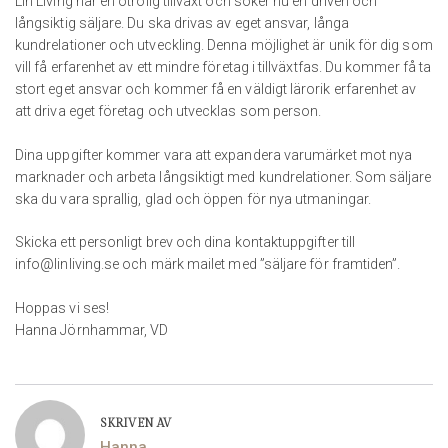
Lin Living har en otrolig tillväxt och söker nu en driven och
långsiktig säljare. Du ska drivas av eget ansvar, långa
kundrelationer och utveckling. Denna möjlighet är unik för dig som
vill få erfarenhet av ett mindre företag i tillväxtfas. Du kommer få ta
stort eget ansvar och kommer få en väldigt lärorik erfarenhet av
att driva eget företag och utvecklas som person.
Dina uppgifter kommer vara att expandera varumärket mot nya
marknader och arbeta långsiktigt med kundrelationer. Som säljare
ska du vara sprallig, glad och öppen för nya utmaningar.
Skicka ett personligt brev och dina kontaktuppgifter till
info@linliving.se
och märk mailet med ”säljare för framtiden”.
Hoppas vi ses!
Hanna Jörnhammar, VD
SKRIVEN AV
Hanna