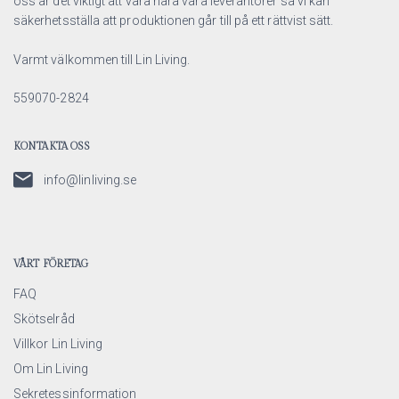
oss är det viktigt att vara nära våra leverantörer så vi kan
säkerhetsställa att produktionen går till på ett rättvist sätt.
Varmt välkommen till Lin Living.
559070-2824
KONTAKTA OSS
info@linliving.se
VÅRT FÖRETAG
FAQ
Skötselråd
Villkor Lin Living
Om Lin Living
Sekretessinformation