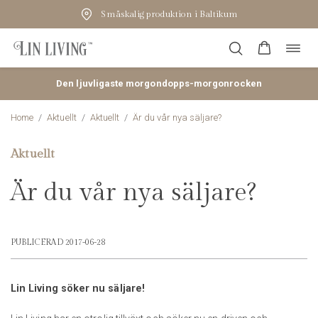
Småskalig produktion i Baltikum
Öppn
Hoppa
navig
till
innehåll
Den ljuvligaste morgondopps-morgonrocken
Home
/
Aktuellt
/
Aktuellt
/
Är du vår nya säljare?
Aktuellt
Är du vår nya säljare?
PUBLICERAD 2017-06-28
Lin Living söker nu säljare!