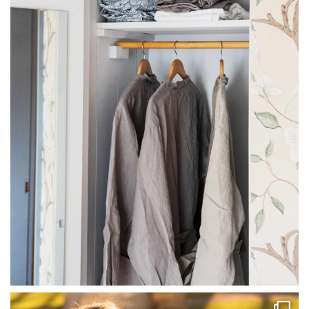
linliving
Jul 23
linliving