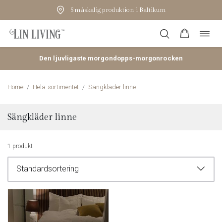
Småskalig produktion i Baltikum
Öppn
Hoppa
navig
till
innehåll
Den ljuvligaste morgondopps-morgonrocken
Home
/
Hela sortimentet
/
Sängkläder linne
Sängkläder linne
1 produkt