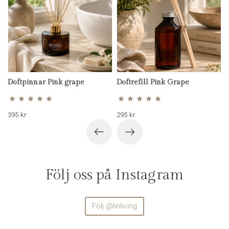
Doftpinnar Pink grape
Doftrefill Pink Grape
Betygsatt
Betygsatt
5.00
5.00
av 5
av 5
395
kr
295
kr
Följ oss på Instagram
Följ @linliving