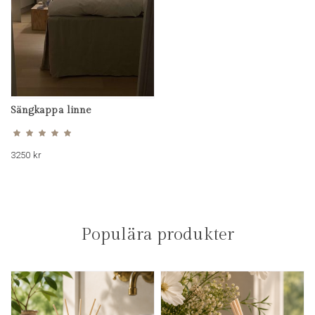
Sängkappa linne
Betygsatt
5.00
av 5
3250
kr
Populära produkter