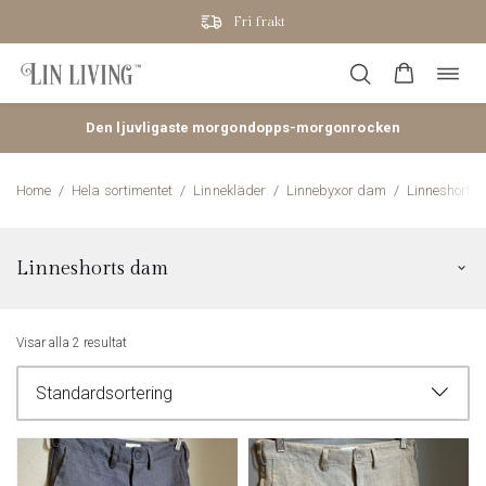
Fri frakt
Öppn
Hoppa
navig
till
innehåll
Den ljuvligaste morgondopps-morgonrocken
Home
/
Hela sortimentet
/
Linnekläder
/
Linnebyxor dam
/
Linneshorts
Linneshorts dam
Togg
arch
men
Shorts kommer finnas att köpa här från slutet av april/början av maj.
Visar alla 2 resultat