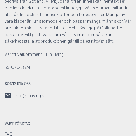
bedrivs från Gotland. Vi erbjuder allt från linnelakan, hemtextilier
och linnekläder i hundraprocent linnetyg. I vårt sortiment hittar du
allt från linnelakan till linneskjortor och linneservetter. Många av
våra kläder är i unisexmodeller och passar många människor. Vår
produktion sker i Estland, Litauen och i Sverige på Gotland. För
oss är det viktigt att vara nära våra leverantörer så vi kan
säkerhetsställa att produktionen går till på ett rättvist sätt.
Varmt välkommen till Lin Living.
559070-2824
KONTAKTA OSS
info@linliving.se
VÅRT FÖRETAG
FAQ