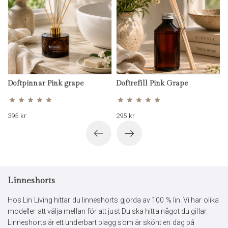
Doftpinnar Pink grape
Doftrefill Pink Grape
Betygsatt
Betygsatt
5.00
5.00
av 5
av 5
395
kr
295
kr
Linneshorts
Hos Lin Living hittar du linneshorts gjorda av 100 % lin. Vi har olika
modeller att välja mellan för att just Du ska hitta något du gillar.
Linneshorts är ett underbart plagg som är skönt en dag på