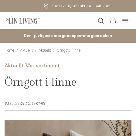
Småskalig produktion i Baltikum
Öppn
Hoppa
navig
till
innehåll
Den ljuvligaste morgondopps-morgonrocken
Home
/
Aktuellt
/
Aktuellt
/
Örngott i linne
Aktuellt
Vårt sortiment
,
Örngott i linne
PUBLICERAD 2026-07-08