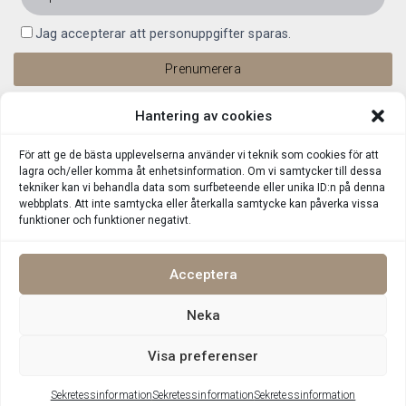
Jag accepterar att personuppgifter sparas.
Hantering av cookies
För att ge de bästa upplevelserna använder vi teknik som cookies för att
lagra och/eller komma åt enhetsinformation. Om vi samtycker till dessa
tekniker kan vi behandla data som surfbeteende eller unika ID:n på denna
webbplats. Att inte samtycka eller återkalla samtycke kan påverka vissa
funktioner och funktioner negativt.
Acceptera
Neka
Integritetspolicy
©
Upphovsrätt 2026 Lin Living Alla rättigheter reserverade
Visa preferenser
Sekretessinformation
Sekretessinformation
Sekretessinformation