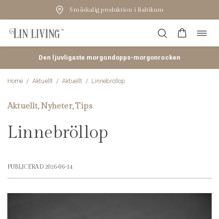
Småskalig produktion i Baltikum
Öppn
Hoppa
navig
till
innehåll
Den ljuvligaste morgondopps-morgonrocken
Home
/
Aktuellt
/
Aktuellt
/
Linnebröllop
Aktuellt
Nyheter
Tips
,
,
Linnebröllop
PUBLICERAD 2026-06-14