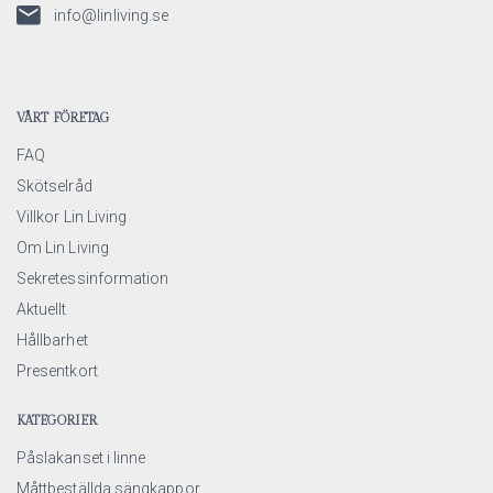
info@linliving.se
VÅRT FÖRETAG
FAQ
Skötselråd
Villkor Lin Living
Om Lin Living
Sekretessinformation
Aktuellt
Hållbarhet
Presentkort
KATEGORIER
Påslakanset i linne
Måttbeställda sängkappor