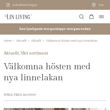
Småskalig produktion i Baltikum
Öppn
Hoppa
navig
till
innehåll
Den ljuvligaste morgondopps-morgonrocken
Home
/
Aktuellt
/
Aktuellt
/
Välkomna hösten med nya linnelakan
Aktuellt
Vårt sortiment
,
Välkomna hösten med
nya linnelakan
PUBLICERAD 2023-09-07