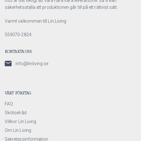
oss är det viktigt att vara nära våra leverantörer så vi kan
säkerhetsställa att produktionen går till på ett rättvist sätt.
Varmt välkommen till Lin Living.
559070-2824
KONTAKTA OSS
info@linliving.se
VÅRT FÖRETAG
FAQ
Skötselråd
Villkor Lin Living
Om Lin Living
Sekretessinformation