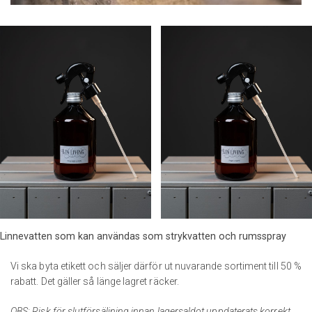
Linnevatten som kan användas som strykvatten och rumsspray
Vi ska byta etikett och säljer därför ut nuvarande sortiment till 50 %
rabatt. Det gäller så länge lagret räcker.
OBS: Risk för slutförsäljning innan lagersaldot uppdaterats korrekt