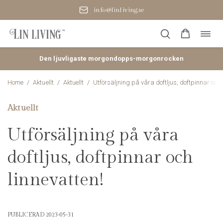
Småskalig produktion i Baltikum
Öppn
Hoppa
navig
till
innehåll
Den ljuvligaste morgondopps-morgonrocken
Home
/
Aktuellt
/
Aktuellt
/
Utförsäljning på våra doftljus, doftpinnar och 
Aktuellt
Utförsäljning på våra
doftljus, doftpinnar och
linnevatten!
PUBLICERAD 2023-05-31