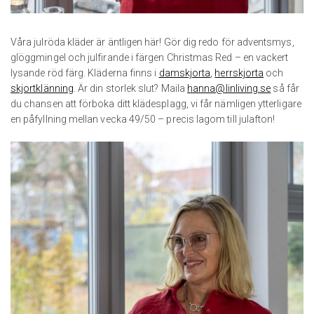
Våra julröda kläder är äntligen här! Gör dig redo för adventsmys,
glöggmingel och julfirande i färgen Christmas Red – en vackert
lysande röd färg. Kläderna finns i
damskjorta
,
herrskjorta
och
skjortklänning
. Är din storlek slut? Maila
hanna@linliving.se
så får
du chansen att förboka ditt klädesplagg, vi får nämligen ytterligare
en påfyllning mellan vecka 49/50 – precis lagom till julafton!