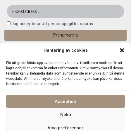
Jag accepterar att personuppgifter sparas.
Hantering av cookies
För att ge de bästa upplevelserna använder vi teknik som cookies för att
lagra och/eller komma åt enhetsinformation. Om vi samtycker till dessa
tekniker kan vi behandla data som surfbeteende eller unika ID:n på denna
webbplats. Att inte samtycka eller återkalla samtycke kan påverka vissa
funktioner och funktioner negativt.
Acceptera
Neka
Integritetspolicy
©
Upphovsrätt 2026 Lin Living Alla rättigheter reserverade
Visa preferenser