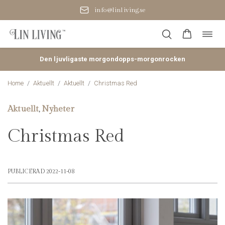
Småskalig produktion i Baltikum
Öppn
Hoppa
navig
till
innehåll
Den ljuvligaste morgondopps-morgonrocken
Home
/
Aktuellt
/
Aktuellt
/
Christmas Red
Aktuellt
Nyheter
,
Christmas Red
PUBLICERAD 2022-11-08