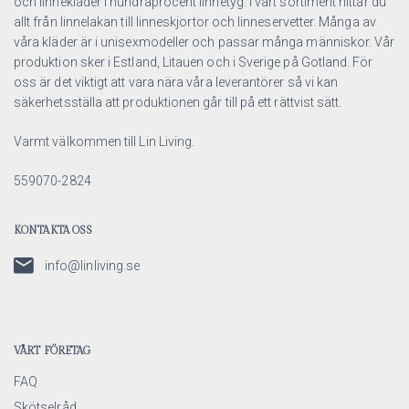
och linnekläder i hundraprocent linnetyg. I vårt sortiment hittar du
allt från linnelakan till linneskjortor och linneservetter. Många av
våra kläder är i unisexmodeller och passar många människor. Vår
produktion sker i Estland, Litauen och i Sverige på Gotland. För
oss är det viktigt att vara nära våra leverantörer så vi kan
säkerhetsställa att produktionen går till på ett rättvist sätt.
Varmt välkommen till Lin Living.
559070-2824
KONTAKTA OSS
info@linliving.se
VÅRT FÖRETAG
FAQ
Skötselråd