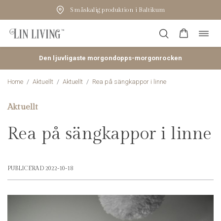
Småskalig produktion i Baltikum
Öppn
Hoppa
navig
till
innehåll
Den ljuvligaste morgondopps-morgonrocken
Home
/
Aktuellt
/
Aktuellt
/
Rea på sängkappor i linne
Aktuellt
Rea på sängkappor i linne
PUBLICERAD 2022-10-18