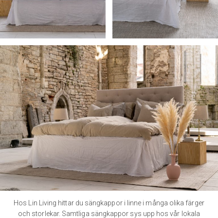
Hos Lin Living hittar du sängkappor i linne i många olika färger
och storlekar. Samtliga sängkappor sys upp hos vår lokala