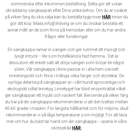
sömmerska efter inkommen beställning. Detta gör att vi kan
skräddarsy sängkappan efter Dina unika behov. Om du är osäker
på vilken färg du ska välja kan du beställa tygprover
HÄR
innan du
gör ditt köp. Maila
info@linliving.se
om du önskar beställa ett
annat mått än de som finns på hemsidan eller om du har andra
frågor eller funderingar.
En sängkappa ramar in sängen och ger rummet ett mysigt och
lyxigt intryck – lite som hotellkänsla fast hemma.. Det är
dessutom ett enkelt sätt att dölja sängen som börjar bli något
sliten. Vår sängkappa i linne passar in i alla hem oavsett
inredningsstil och finns i många olika färger och storlekar. De
synliga delarna på sängkappan är i vårt hundraprocentiga och
ekologiskt odlat linnetyg. Linnetyget har blivit enzymtvättat vilket
ger sängkappan ett mjukt och vackert fall. Beroende på vilken färg
du har på din sängkappa rekommenderar vi att den tvättas mellan
40-60 grader i maskin. För längsta hållbarhet och för miljöns skull
rekommenderar vi så låga temperaturer som möjligt. För att läsa
mer om hur du bäst tar hand om din sängkappa – spana in våra
skötselråd
HÄR
.