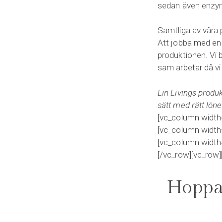
sedan även enzymt
Samtliga av våra 
Att jobba med en m
produktionen. Vi b
sam arbetar då vi
Lin Livings produ
sätt med rätt löne
[vc_column width
[vc_column width
[vc_column width
[/vc_row][vc_row
Hoppas