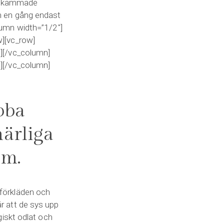
ch kammade
som en gång endast
olumn width=”1/2″]
][vc_row]
][/vc_column]
][/vc_column]
obba
härliga
em.
, förkläden och
 att de sys upp
iskt odlat och