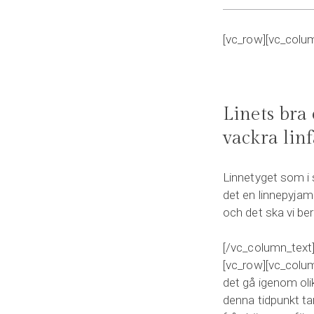
[vc_row][vc_colu
Linets bra
vackra linf
Linnetyget som i 
det en linnepyjam
och det ska vi ber
[/vc_column_text
[vc_row][vc_colum
det gå igenom olik
denna tidpunkt ta