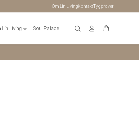
Om Lin Living
Kontakt
Tygprover
Lin Living
Soul Palace
Toggle
"Om
Lin
Living"
menu