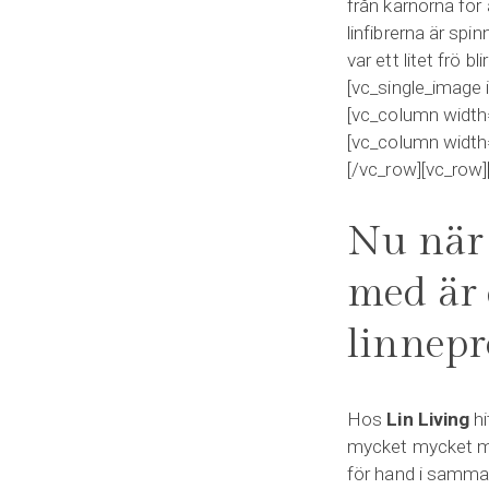
från kärnorna för
linfibrerna är spi
var ett litet frö 
[vc_single_image
[vc_column width
[vc_column width
[/vc_row][vc_row
Nu när v
med är 
linnepr
Hos
Lin Living
hi
mycket mycket me
för hand i samma 