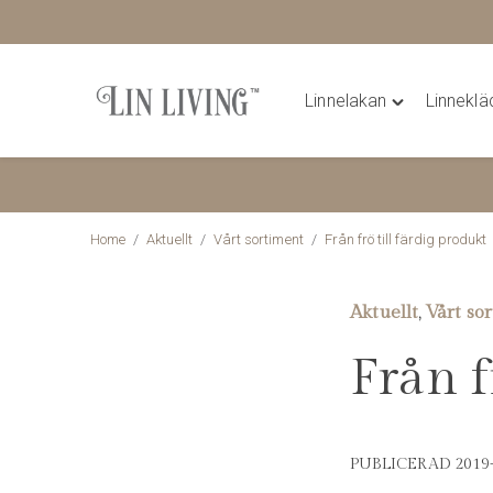
Linnelakan
Linnekl
Hoppa
Toggle
till
"Linnelakan"
innehåll
menu
Home
/
Aktuellt
/
Vårt sortiment
/
Från frö till färdig produkt
Aktuellt
Vårt so
,
Från f
PUBLICERAD 2019-