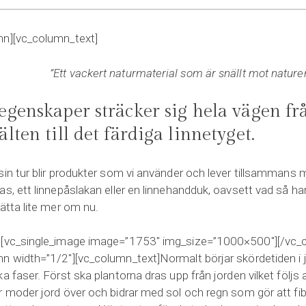
mn][vc_column_text]
”Ett vackert naturmaterial som är snällt mot natu
 egenskaper sträcker sig hela vägen fr
älten till det färdiga linnetyget.
sin tur blir produkter som vi använder och lever tillsammans
as, ett linnepåslakan eller en linnehandduk, oavsett vad så h
ätta lite mer om nu.
][vc_single_image image=”1753″ img_size=”1000×500″][/vc_
n width=”1/2″][vc_column_text]Normalt börjar skördetiden i ju
a faser. Först ska plantorna dras upp från jorden vilket följs 
r moder jord över och bidrar med sol och regn som gör att fi