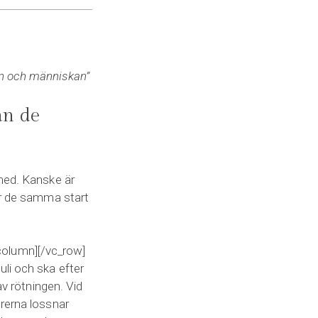
ren och människan”
ån de
 med. Kanske är
ar de samma start
column][/vc_row]
li och ska efter
av rötningen. Vid
brerna lossnar