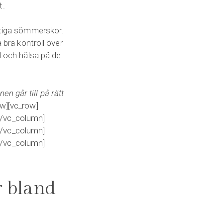
t.
uktiga sömmerskor.
 bra kontroll över
l och hälsa på de
n går till på rätt
w][vc_row]
[/vc_column]
[/vc_column]
[/vc_column]
r bland