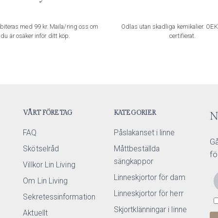
biteras med 99 kr. Maila/ring oss om
Odlas utan skadliga kemikalier. OE
du är osäker inför ditt köp.
certifierat.
VÅRT FÖRETAG
KATEGORIER
N
FAQ
Påslakanset i linne
Gå
Skötselråd
Måttbeställda
fö
sängkappor
Villkor Lin Living
Linneskjortor för dam
Om Lin Living
Linneskjortor för herr
Sekretessinformation
Skjortklänningar i linne
Aktuellt