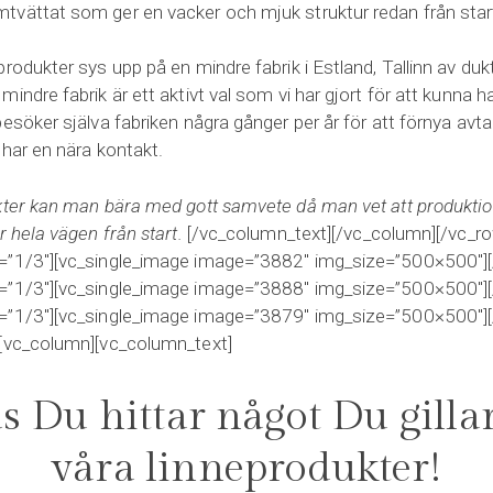
vättat som ger en vacker och mjuk struktur redan från star
produkter sys upp på en mindre fabrik i Estland, Tallinn av d
indre fabrik är ett aktivt val som vi har gjort för att kunna ha
esöker själva fabriken några gånger per år för att förnya avta
 har en nära kontakt.
kter kan man bära med gott samvete då man vet att produktione
r hela vägen från start.
[/vc_column_text][/vc_column][/vc_ro
=”1/3″][vc_single_image image=”3882″ img_size=”500×500″]
=”1/3″][vc_single_image image=”3888″ img_size=”500×500″]
=”1/3″][vc_single_image image=”3879″ img_size=”500×500″]
][vc_column][vc_column_text]
 Du hittar något Du gilla
våra linneprodukter!