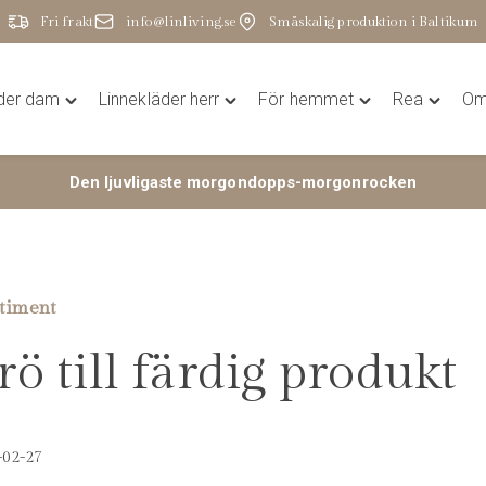
Fri frakt
info@linliving.se
Småskalig produktion i Baltikum
äder dam
Linnekläder herr
För hemmet
Rea
Om 
Toggle
Toggle
Toggle
Toggle
"Linnekläder
"Linnekläder
"För
"Rea"
dam"
herr"
hemmet"
menu
Den ljuvligaste morgondopps-morgonrocken
menu
menu
menu
rtiment
rö till färdig produkt
02-27