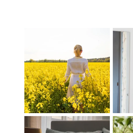
linliving
Aug 4
linliving
Jul 7