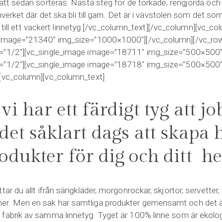
 att sedan sorteras. Nästa steg för de torkade, rengjorda o
nnverket där det ska bli till garn. Det är i vävstolen som det 
blir till ett vackert linnetyg.[/vc_column_text][/vc_column][vc_c
 image=”21340″ img_size=”1000×1000″][/vc_column][/vc_row
=”1/2″][vc_single_image image=”18711″ img_size=”500×500″
=”1/2″][vc_single_image image=”18718″ img_size=”500×500″
][vc_column][vc_column_text]
i har ett färdigt tyg att j
det såklart dags att skapa 
odukter för dig och ditt h
ttar du allt ifrån sängkläder, morgonrockar, skjortor, servetter
r. Men en sak har samtliga produkter gemensamt och det är
fabrik av samma linnetyg. Tyget är 100% linne som är ekolog